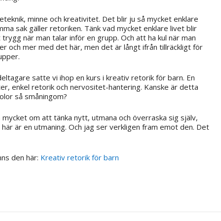
eteknik, minne och kreativitet. Det blir ju så mycket enklare
mma sak gäller retoriken. Tänk vad mycket enklare livet blir
t trygg när man talar inför en grupp. Och att ha kul när man
r och mer med det här, men det är långt ifrån tillräckligt för
rupper.
ltagare satte vi ihop en kurs i kreativ retorik för barn. En
ter, enkel retorik och nervositet-hantering. Kanske är detta
kolor så småningom?
å mycket om att tänka nytt, utmana och överraska sig själv,
t här är en utmaning. Och jag ser verkligen fram emot den. Det
nns den här:
Kreativ retorik för barn