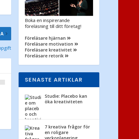
Boka en inspirerande
föreläsning till ditt företag!
TA
Föreläsare hjärnan
Föreläsare motivation
pgift
Föreläsare kreativitet
Föreläsare retorik
SENASTE ARTIKLAR
Studie: Placebo kan
öka kreativiteten
7 kreativa frågor för
en roligare
veckoplanering