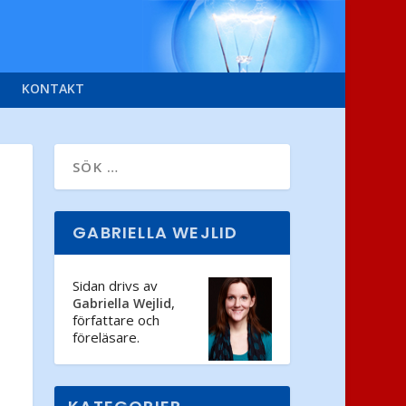
KONTAKT
GABRIELLA WEJLID
Sidan drivs av
,
Gabriella Wejlid
författare och
föreläsare.