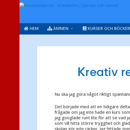
HEM
ÄMNEN
KURSER OCH BÖCKER
K
reativ r
Nu ska jag göra något riktigt spännande
Det började med att en tidigare delta
frågade om jag inte hade en kurs som
jag googlade runt lite för att se vad
som vill hitta större trygghet och glä
skolan gör inte räcker. Jag hittade
ing