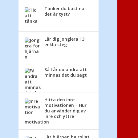
Tänker du bäst när
det är tyst?
Lär dig jonglera i 3
enkla steg
Så får du andra att
minnas det du sagt
Hitta den inre
motivationen – Hur
du använder dig av
inre och yttre
motivation
Låt hjärnan ha roligt