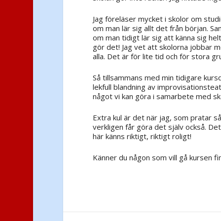
Jag föreläser mycket i skolor om studi
om man lär sig allt det från början. Sa
om man tidigt lär sig att känna sig hel
gör det! Jag vet att skolorna jobbar me
alla. Det är för lite tid och för stora g
Så tillsammans med min tidigare kursde
lekfull blandning av improvisationstea
något vi kan göra i samarbete med s
Extra kul är det när jag, som pratar s
verkligen får göra det själv också. De
här känns riktigt, riktigt roligt!
Känner du någon som vill gå kursen fi