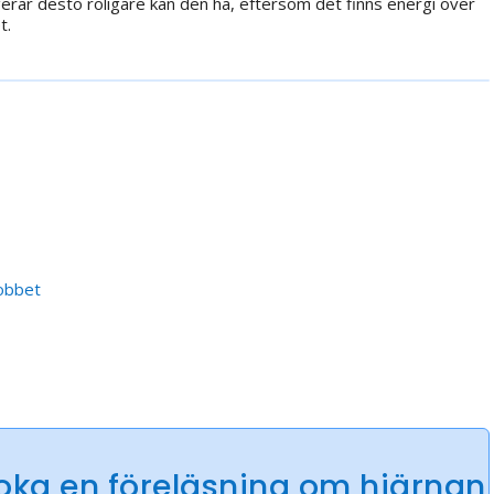
ngerar desto roligare kan den ha, eftersom det finns energi över
t.
jobbet
oka en föreläsning om hjärnan