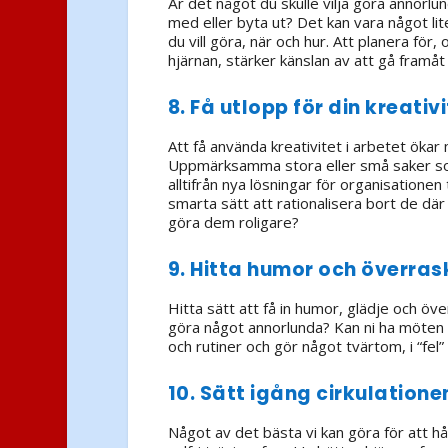
Är det något du skulle vilja göra annorlun
med eller byta ut? Det kan vara något lit
du vill göra, när och hur. Att planera fö
hjärnan, stärker känslan av att gå framåt
8. Få utlopp för din kreativ
Att få använda kreativitet i arbetet ök
Uppmärksamma stora eller små saker som 
alltifrån nya lösningar för organisationen
smarta sätt att rationalisera bort de dä
göra dem roligare?
9. Hitta humor och överras
Hitta sätt att få in humor, glädje och ö
göra något annorlunda? Kan ni ha möten 
och rutiner och gör något tvärtom, i “fe
10. Sätt igång cirkulatione
Något av det bästa vi kan göra för att hå