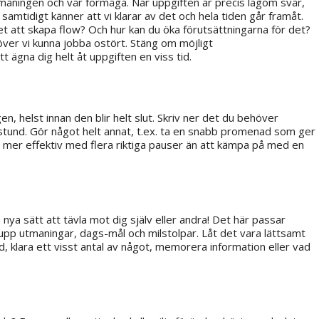
tmaningen och vår förmåga. När uppgiften är precis lagom svår,
h samtidigt känner att vi klarar av det och hela tiden går framåt.
ghet att skapa flow? Och hur kan du öka förutsättningarna för det?
över vi kunna jobba ostört. Stäng om möjligt
 ägna dig helt åt uppgiften en viss tid.
n, helst innan den blir helt slut. Skriv ner det du behöver
stund. Gör något helt annat, t.ex. ta en snabb promenad som ger
blir mer effektiv med flera riktiga pauser än att kämpa på med en
 nya sätt att tävla mot dig själv eller andra! Det här passar
tt upp utmaningar, dags-mål och milstolpar. Låt det vara lättsamt
id, klara ett visst antal av något, memorera information eller vad