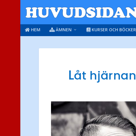
HEM
ÄMNEN
KURSER OCH BÖCKER
L
åt hjärnan