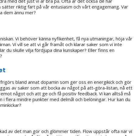
dra med det just vi är bra på. Ofta är det också de här
m sätter riktig fart på vår entusiasm och vårt engagemang. Var
nda dem ännu mer?
iskan. Vi behöver känna nyfikenhet, få nya utmaningar, höja vår
an. Vi vill se att vi går framåt och klarar saker som vi inte
r du skulle vilja fördjupa dina kunskaper? Eller finns en
t?
et
frigörs bland annat dopamin som ger oss en energikick och gör
iggas av saker som att bocka av något på att-göra-listan, nå ett
 emot något och att ge och få positiv feedback. Vi kan alltså må
tan i flera mindre punkter med delmål och belöningar. Hur kan du
aminkickar?
ukad av det man gör och glömmer tiden. Flow uppstår ofta när vi