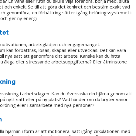
da? En vana eller rutin du skulle vilja förändra, börja med, sluta
et och enkelt. Se till att göra det konkret och bestäm exakt vad
r, och genomföra, en förbättring sätter igång belöningssystemet i
 och ger ny energi.
itet
ar motivationen, arbetsglädjen och engagemanget.
kan förbättras, lösas, skapas eller utvecklas. Det kan vara
 till nya sätt att genomföra ditt arbete. Kanske kan du hitta
r tråkiga eller stressande arbetsuppgifterna? Eller åtminstone
kning
verraskning i arbetsdagen. Kan du överraska din hjärna genom att
på nytt sätt eller på ny plats? Vad händer om du bryter vanor
l” ordning eller i samarbete med nya personer?
n
lla hjärnan i form är att motionera. Sätt igång cirkulationen med