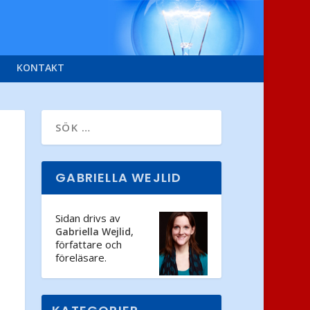
KONTAKT
GABRIELLA WEJLID
Sidan drivs av
,
Gabriella Wejlid
författare och
föreläsare.