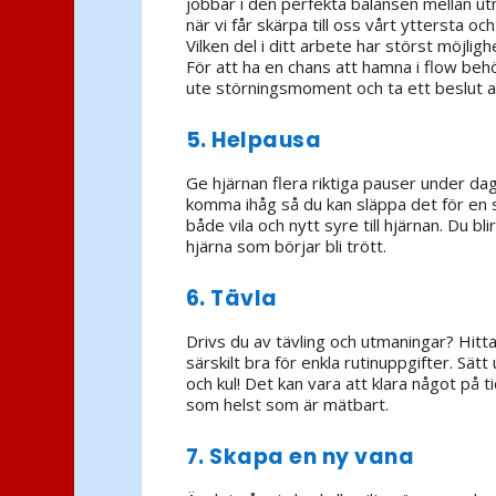
jobbar i den perfekta balansen mellan u
när vi får skärpa till oss vårt yttersta oc
Vilken del i ditt arbete har störst möjli
För att ha en chans att hamna i flow beh
ute störningsmoment och ta ett beslut att
5. Helpausa
Ge hjärnan flera riktiga pauser under dage
komma ihåg så du kan släppa det för en 
både vila och nytt syre till hjärnan. Du 
hjärna som börjar bli trött.
6. Tävla
Drivs du av tävling och utmaningar? Hitta
särskilt bra för enkla rutinuppgifter. Sä
och kul! Det kan vara att klara något på t
som helst som är mätbart.
7. Skapa en ny vana