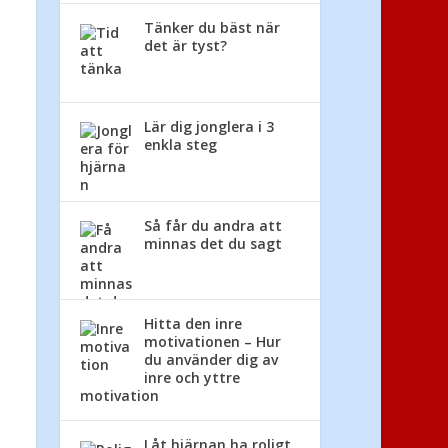
Tänker du bäst när
det är tyst?
Lär dig jonglera i 3
enkla steg
Så får du andra att
minnas det du sagt
Hitta den inre
motivationen – Hur
du använder dig av
inre och yttre
motivation
Låt hjärnan ha roligt