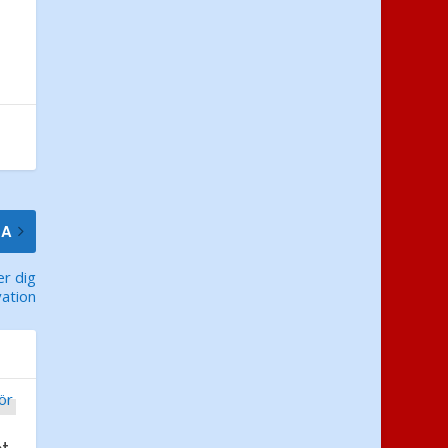
TA
er dig
vation