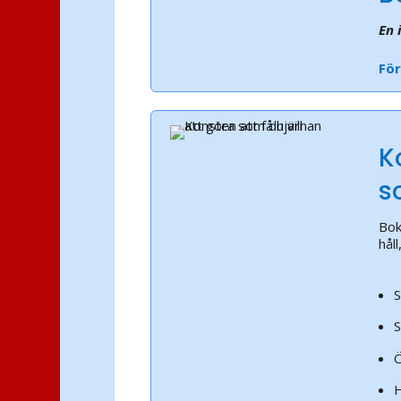
En 
För
K
s
Bok
hål
S
S
Ö
H