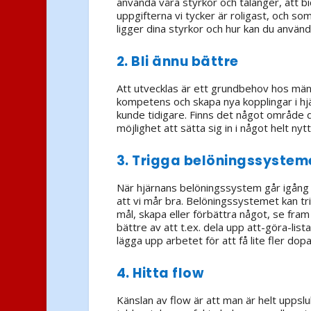
använda våra styrkor och talanger, att bi
uppgifterna vi tycker är roligast, och so
ligger dina styrkor och hur kan du anvä
2. Bli ännu bättre
Att utvecklas är ett grundbehov hos männ
kompetens och skapa nya kopplingar i hjärn
kunde tidigare. Finns det något område dä
möjlighet att sätta sig in i något helt nyt
3. Trigga belöningssystem
När hjärnans belöningssystem går igång 
att vi mår bra. Belöningssystemet kan tr
mål, skapa eller förbättra något, se fram
bättre av att t.ex. dela upp att-göra-lis
lägga upp arbetet för att få lite fler dop
4. Hitta flow
Känslan av flow är att man är helt uppsl