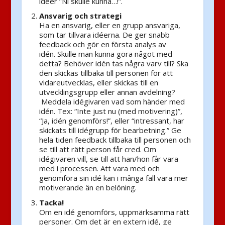
idéer ”Ni skulle kunna…!”.
Ansvarig och strategi
Ha en ansvarig, eller en grupp ansvariga,
som tar tillvara idéerna. De ger snabb
feedback och gör en första analys av
idén. Skulle man kunna göra något med
detta? Behöver idén tas några varv till? Ska
den skickas tillbaka till personen för att
vidareutvecklas, eller skickas till en
utvecklingsgrupp eller annan avdelning?
Meddela idégivaren vad som händer med
idén. Tex: “Inte just nu (med motivering)”,
“Ja, idén genomförs!”, eller “intressant, har
skickats till idégrupp för bearbetning.” Ge
hela tiden feedback tillbaka till personen och
se till att rätt person får cred. Om
idégivaren vill, se till att han/hon får vara
med i processen. Att vara med och
genomföra sin idé kan i många fall vara mer
motiverande än en belöning.
Tacka!
Om en idé genomförs, uppmärksamma rätt
personer. Om det är en extern idé, ge