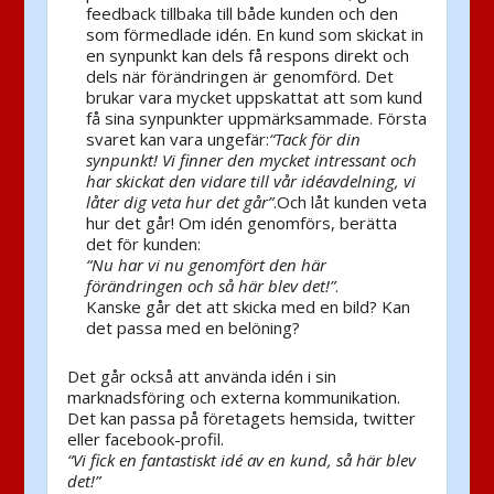
feedback tillbaka till både kunden och den
som förmedlade idén. En kund som skickat in
en synpunkt kan dels få respons direkt och
dels när förändringen är genomförd. Det
brukar vara mycket uppskattat att som kund
få sina synpunkter uppmärksammade. Första
svaret kan vara ungefär:
“Tack för din
synpunkt! Vi finner den mycket intressant och
har skickat den vidare till vår idéavdelning, vi
låter dig veta hur det går”
.Och låt kunden veta
hur det går! Om idén genomförs, berätta
det för kunden:
“Nu har vi nu genomfört den här
förändringen och så här blev det!”
.
Kanske går det att skicka med en bild? Kan
det passa med en belöning?
Det går också att använda idén i sin
marknadsföring och externa kommunikation.
Det kan passa på företagets hemsida, twitter
eller facebook-profil.
“Vi fick en fantastiskt idé av en kund, så här blev
det!”