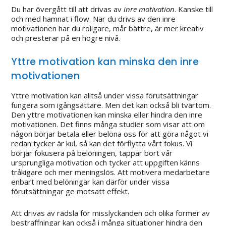
Du har övergått till att drivas av
inre motivation
. Kanske till
och med hamnat i flow. När du drivs av den inre
motivationen har du roligare, mår bättre, är mer kreativ
och presterar på en högre nivå.
Yttre motivation kan minska den inre
motivationen
Yttre motivation kan alltså under vissa förutsättningar
fungera som igångsättare. Men det kan också bli tvärtom.
Den yttre motivationen kan minska eller hindra den inre
motivationen. Det finns många studier som visar att om
någon börjar betala eller belöna oss för att göra något vi
redan tycker är kul, så kan det förflytta vårt fokus. Vi
börjar fokusera på belöningen, tappar bort vår
ursprungliga motivation och tycker att uppgiften känns
tråkigare och mer meningslös. Att motivera medarbetare
enbart med belöningar kan därför under vissa
förutsättningar ge motsatt effekt.
Att drivas av rädsla för misslyckanden och olika former av
bestraffningar kan också i många situationer hindra den