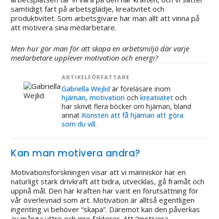
samtidigt fart på arbetsglädje, kreativitet och
produktivitet. Som arbetsgivare har man allt att vinna på
att motivera sina medarbetare.
Men hur gör man för att skapa en arbetsmiljö där varje
medarbetare upplever motivation och energi?
ARTIKELFÖRFATTARE
Gabriella Wejlid
är föreläsare inom
hjärnan
,
motivation
och
kreativitet
och
har skrivit flera böcker om hjärnan, bland
annat
Konsten att få hjärnan att göra
som du vill
.
Kan man motivera andra?
Motivationsforskningen visar att vi människor har en
naturligt stark drivkraft att bidra, utvecklas, gå framåt och
uppnå mål. Den här kraften har varit en förutsättning för
vår överlevnad som art. Motivation är alltså egentligen
ingenting vi behöver “skapa”. Däremot kan den påverkas
av många yttre och inre faktorer. Att “motivera