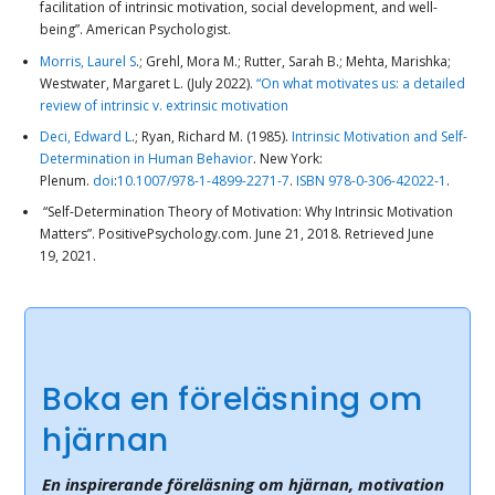
facilitation of intrinsic motivation, social development, and well-
being”.
American Psychologist
.
Morris, Laurel S
.; Grehl, Mora M.; Rutter, Sarah B.; Mehta, Marishka;
Westwater, Margaret L. (July 2022).
“On what motivates us: a detailed
review of intrinsic v. extrinsic motivation
Deci, Edward L
.; Ryan, Richard M. (1985).
Intrinsic Motivation and Self-
Determination in Human Behavior
. New York:
Plenum.
doi
:
10.1007/978-1-4899-2271-7
.
ISBN
978-0-306-42022-1
.
“Self-Determination Theory of Motivation: Why Intrinsic Motivation
Matters”.
PositivePsychology.com
. June 21, 2018
. Retrieved
June
19,
2021
.
Boka en föreläsning om
hjärnan
En inspirerande föreläsning om hjärnan, motivation