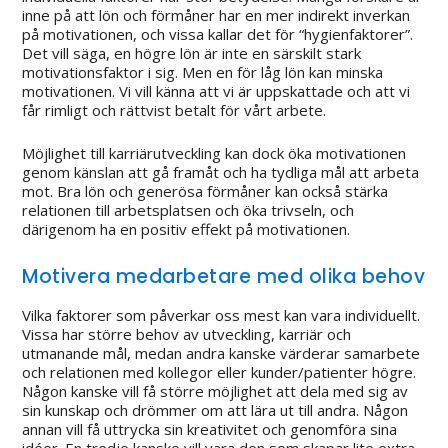
inne på att lön och förmåner har en mer indirekt inverkan
på motivationen, och vissa kallar det för “hygienfaktorer”.
Det vill säga, en högre lön är inte en särskilt stark
motivationsfaktor i sig. Men en för låg lön kan minska
motivationen. Vi vill känna att vi är uppskattade och att vi
får rimligt och rättvist betalt för vårt arbete.
Möjlighet till karriärutveckling kan dock öka motivationen
genom känslan att gå framåt och ha tydliga mål att arbeta
mot. Bra lön och generösa förmåner kan också stärka
relationen till arbetsplatsen och öka trivseln, och
därigenom ha en positiv effekt på motivationen.
Motivera medarbetare med olika behov
Vilka faktorer som påverkar oss mest kan vara individuellt.
Vissa har större behov av utveckling, karriär och
utmanande mål, medan andra kanske värderar samarbete
och relationen med kollegor eller kunder/patienter högre.
Någon kanske vill få större möjlighet att dela med sig av
sin kunskap och drömmer om att lära ut till andra. Någon
annan vill få uttrycka sin kreativitet och genomföra sina
idéer. En tredje kanske vill vara den som skapar lite extra