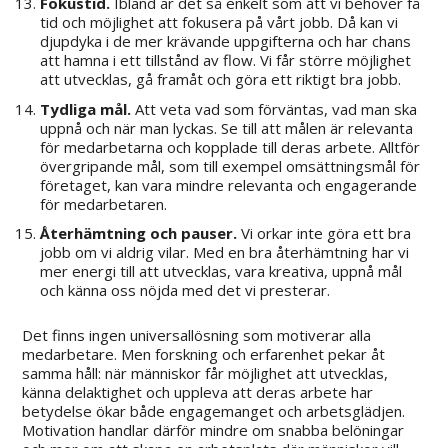
Fokustid.
Ibland är det så enkelt som att vi behöver få
tid och möjlighet att fokusera på vårt jobb. Då kan vi
djupdyka i de mer krävande uppgifterna och har chans
att hamna i ett tillstånd av flow. Vi får större möjlighet
att utvecklas, gå framåt och göra ett riktigt bra jobb.
Tydliga mål.
Att veta vad som förväntas, vad man ska
uppnå och när man lyckas. Se till att målen är relevanta
för medarbetarna och kopplade till deras arbete. Alltför
övergripande mål, som till exempel omsättningsmål för
företaget, kan vara mindre relevanta och engagerande
för medarbetaren.
Återhämtning och pauser.
Vi orkar inte göra ett bra
jobb om vi aldrig vilar. Med en bra återhämtning har vi
mer energi till att utvecklas, vara kreativa, uppnå mål
och känna oss nöjda med det vi presterar.
Det finns ingen universallösning som motiverar alla
medarbetare. Men forskning och erfarenhet pekar åt
samma håll: när människor får möjlighet att utvecklas,
känna delaktighet och uppleva att deras arbete har
betydelse ökar både engagemanget och arbetsglädjen.
Motivation handlar därför mindre om snabba belöningar