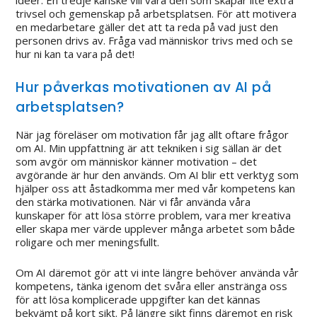
trivsel och gemenskap på arbetsplatsen. För att motivera
en medarbetare gäller det att ta reda på vad just den
personen drivs av. Fråga vad människor trivs med och se
hur ni kan ta vara på det!
Hur påverkas motivationen av AI på
arbetsplatsen?
När jag föreläser om motivation får jag allt oftare frågor
om AI. Min uppfattning är att tekniken i sig sällan är det
som avgör om människor känner motivation – det
avgörande är hur den används. Om AI blir ett verktyg som
hjälper oss att åstadkomma mer med vår kompetens kan
den stärka motivationen. När vi får använda våra
kunskaper för att lösa större problem, vara mer kreativa
eller skapa mer värde upplever många arbetet som både
roligare och mer meningsfullt.
Om AI däremot gör att vi inte längre behöver använda vår
kompetens, tänka igenom det svåra eller anstränga oss
för att lösa komplicerade uppgifter kan det kännas
bekvämt på kort sikt. På längre sikt finns däremot en risk