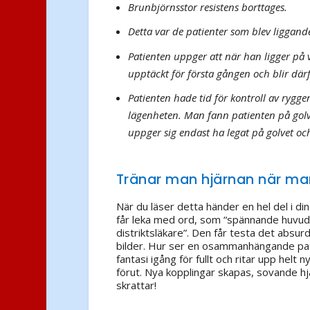
Brunbjörnsstor resistens borttages.
Detta var de patienter som blev liggand
Patienten uppger att när han ligger på v
upptäckt för första gången och blir därf
Patienten hade tid för kontroll av ryggen
lägenheten. Man fann patienten på golv
uppger sig endast ha legat på golvet o
Tränar man hjärnan när man
När du läser detta händer en hel del i di
får leka med ord, som “spännande huvudv
distriktsläkare”. Den får testa det absu
bilder. Hur ser en osammanhängande pati
fantasi igång för fullt och ritar upp helt n
förut. Nya kopplingar skapas, sovande hjä
skrattar!