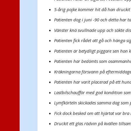
5-årig pojke kommer hit då han drucki
Patienten dog i juni -90 och detta har 
Vänster knä svullnade upp och sökte dist
Patienten fick rådet att gå och hänga sig
Patienten är betydligt piggare sen hon 
Patienten har bedömts som osammanh
Kräkningarna försvann på eftermiddage
Patienten har varit placerad på ett hund
Lastbilschaufför med god kondition som å
Lymfkörteln skickades samma dag som pat
Fick dock besked om att hjärtat var br
Druckit ett glas rödvin på kvällen til