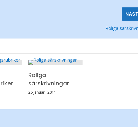
NÄS
Roliga särskriv
Roliga
riker
särskrivningar
r
26 januari, 2011