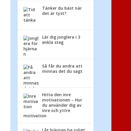
Tänker du bäst när
det är tyst?
Lär dig jonglera i 3
enkla steg
Så får du andra att
minnas det du sagt
Hitta den inre
motivationen – Hur
du använder dig av
inre och yttre
motivation
Låt hjärnan ha roligt