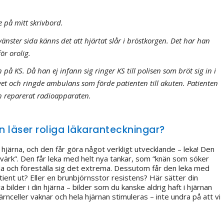
e på mitt skrivbord.
änster sida känns det att hjärtat slår i bröstkorgen. Det har han
ör orolig.
 på KS. Då han ej infann sig ringer KS till polisen som bröt sig in i
et och ringde ambulans som förde patienten till akuten. Patienten
ch reparerat radioapparaten.
 läser roliga läkaranteckningar?
n hjärna, och den får göra något verkligt utvecklande – leka! Den
ärk”. Den får leka med helt nya tankar, som “knän som söker
rda och föreställa sig det extrema. Dessutom får den leka med
ent ut? Eller en brunbjörnsstor resistens? Här sätter din
ya bilder i din hjärna – bilder som du kanske aldrig haft i hjärnan
rnceller vaknar och hela hjärnan stimuleras – inte undra på att vi