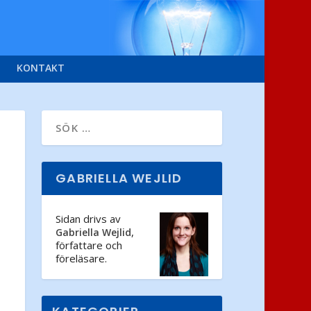
KONTAKT
GABRIELLA WEJLID
Sidan drivs av
,
Gabriella Wejlid
författare och
föreläsare.