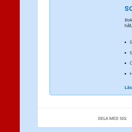
s
Bok
hål
S
S
Ö
H
Lä
DELA MED SIG: