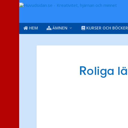
HEM
ÄMNEN
KURSER OCH BÖCKER
R
oliga l