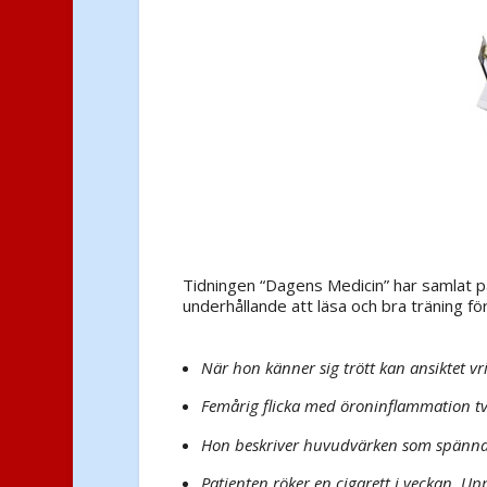
Tidningen “Dagens Medicin” har samlat på s
underhållande att läsa och bra träning fö
När hon känner sig trött kan ansiktet v
Femårig flicka med öroninflammation tv
Hon beskriver huvudvärken som spänn
Patienten röker en cigarett i veckan. 