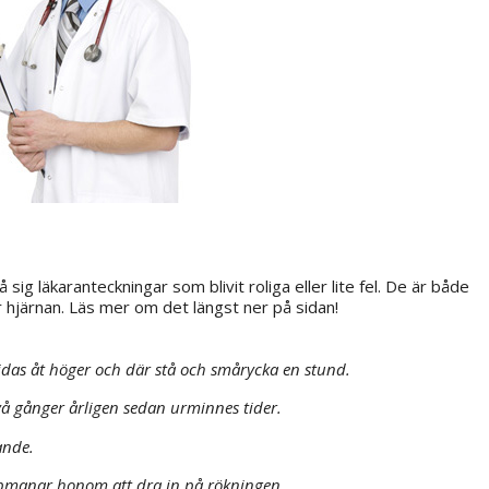
ig läkaranteckningar som blivit roliga eller lite fel. De är både
r hjärnan. Läs mer om det längst ner på sidan!
ridas åt höger och där stå och smårycka en stund.
å gånger årligen sedan urminnes tider.
ande.
Uppmanar honom att dra in på rökningen.