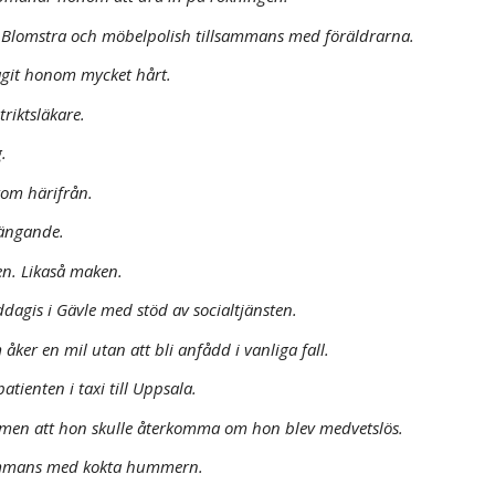
t Blomstra och möbelpolish tillsammans med föräldrarna.
tagit honom mycket hårt.
riktsläkare.
.
kom härifrån.
ängande.
n. Likaså maken.
dagis i Gävle med stöd av socialtjänsten.
ker en mil utan att bli anfådd i vanliga fall.
ienten i taxi till Uppsala.
a men att hon skulle återkomma om hon blev medvetslös.
lsammans med kokta hummern.